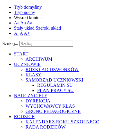
Tryb domyślny
Tryb nocny
Wysoki kontrast
Aa
Aa
Aa
Stały układ
Szeroki układ
A-
A
A+
Szukaj...
START
ARCHIWUM
UCZNIOWIE
ROZKŁAD DZWONKÓW
KLASY
SAMORZĄD UCZNIOWSKI
REGULAMIN SU
PLAN PRACY SU
NAUCZYCIELE
DYREKCJA
WYCHOWAWCY KLAS
GRONO PEDAGOGICZNE
RODZICE
KALENDARZ ROKU SZKOLNEGO
RADA RODZICÓW