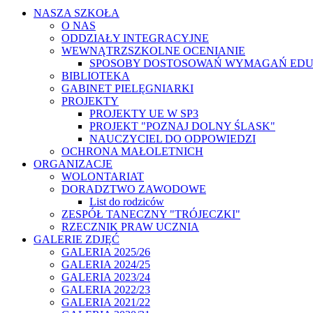
NASZA SZKOŁA
O NAS
ODDZIAŁY INTEGRACYJNE
WEWNĄTRZSZKOLNE OCENIANIE
SPOSOBY DOSTOSOWAŃ WYMAGAŃ ED
BIBLIOTEKA
GABINET PIELĘGNIARKI
PROJEKTY
PROJEKTY UE W SP3
PROJEKT "POZNAJ DOLNY ŚLASK"
NAUCZYCIEL DO ODPOWIEDZI
OCHRONA MAŁOLETNICH
ORGANIZACJE
WOLONTARIAT
DORADZTWO ZAWODOWE
List do rodziców
ZESPÓŁ TANECZNY "TRÓJECZKI"
RZECZNIK PRAW UCZNIA
GALERIE ZDJĘĆ
GALERIA 2025/26
GALERIA 2024/25
GALERIA 2023/24
GALERIA 2022/23
GALERIA 2021/22