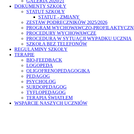
GALERIA 2020/21
DOKUMENTY SZKOŁY
STATUT SZKOŁY
STATUT - ZMIANY
ZESTAW PODRĘCZNIKÓW 2025/2026
PROGRAM WYCHOWAWCZO-PROFILAKTYCZ
PROCEDURY WYCHOWAWCZE
PROCEDURA W SYTUACJI WYPADKU UCZNIA
SZKOŁA BEZ TELEFONÓW
REGULAMINY SZKOŁY
TERAPIE
BIO-FEEDBACK
LOGOPEDA
OLIGOFRENOPEDAGOGIKA
PEDAGOG
PSYCHOLOG
SURDOPEDAGOG
TYFLOPEDAGOG
TERAPIA ŚWIATŁEM
WSPARCIE NASZYCH UCZNIÓW