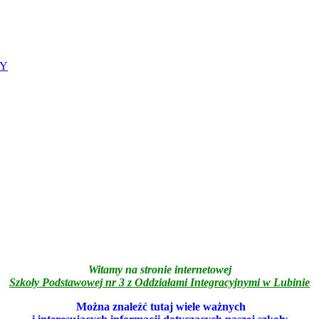
NY
Witamy na stronie internetowej
Szkoły Podstawowej nr 3 z Oddziałami Integracyjnymi w Lubinie
Można znaleźć tutaj wiele ważnych